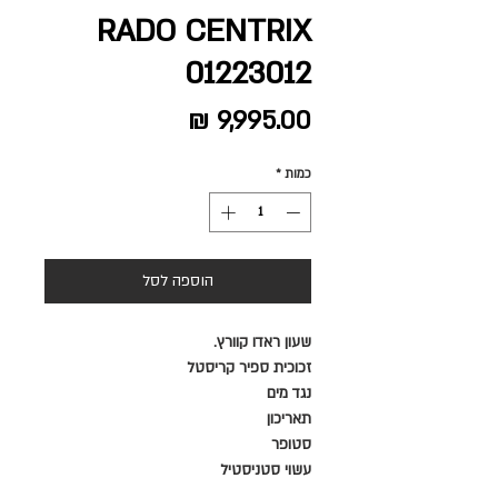
RADO CENTRIX
01223012
מחיר
כמות
*
הוספה לסל
שעון ראדו קוורץ.
זכוכית ספיר קריסטל
נגד מים
תאריכון
סטופר
עשוי סטניסטיל