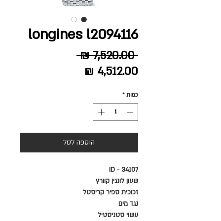
longines l2094116
מחיר
 ‏7,520.00 ‏₪ 
מחיר
רגיל
מבצע
כמות
*
הוספה לסל
ID - 34107
שעון לונגין קוורץ
זכוכית ספיר קריסטל
נגד מים
עשוי סטניסטיל