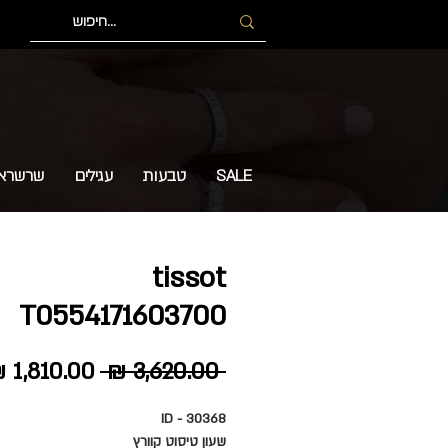
SALE
טבעות
עגילים
שרשרא
tissot
T0554171603700
מחיר
 ‏3,620.00 ‏₪ 
רגיל
ID - 30368
שעון טיסוט קוורץ