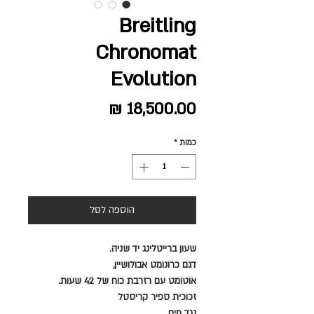
Breitling
Chronomat
Evolution
מחיר
כמות
*
הוספה לסל
שעון ברייטלינג
יד שניה
.
דגם כרונומט אבולושיין,
אוטומט עם רזרבת כוח של 42 שעות.
זכוכית ספיר קריסטל
נגד מים