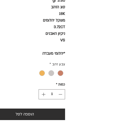
3.60 gr
סוג הזהב
18K
משקל יהלומים
3.72CT
ניקיון האבנים
VS
*יהלומי מעבדה
צבע זהב
*
כמות
*
הוספה לסל