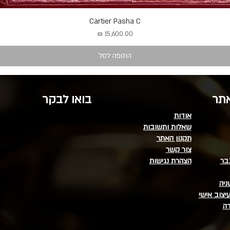
Cartier Pasha C
מחיר
הוספה לסל
אתר
בואו לבקר
אודות
שאלות ותשובות
תקנון האתר
צור קשר
בר
הצהרת נגישות
ניה
יצוב אישי
דה