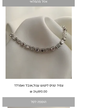
אזל מהמלאי
צמיד טניס ליטוש עגול,אובל ואמרלד
מחיר
הוספה לסל