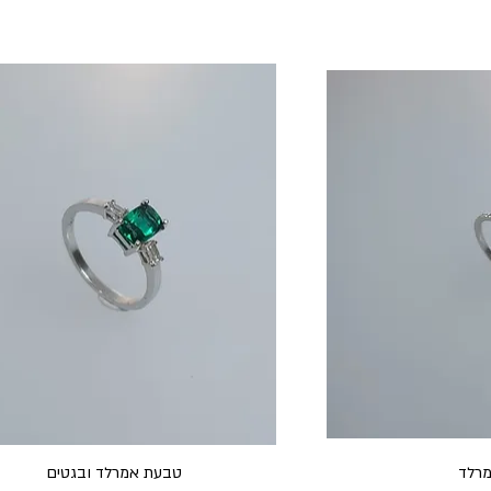
רלד
טבעת אמרלד ובגטים